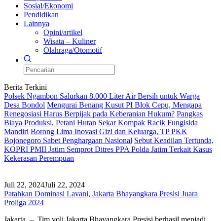
Sosial/Ekonomi
Pendidikan
Lainnya
Opini/artikel
Wisata – Kuliner
Olahraga/Otomotif
Berita Terkini
Polsek Ngambon Salurkan 8.000 Liter Air Bersih untuk Warga
Desa Bondol
Mengurai Benang Kusut PI Blok Cepu, Mengapa
Renegosiasi Harus Berpijak pada Keberanian Hukum?
Pangkas
Biaya Produksi, Petani Hutan Sekar Kompak Racik Fungisida
Mandiri
Borong Lima Inovasi Gizi dan Keluarga, TP PKK
Bojonegoro Sabet Penghargaan Nasional
Sebut Keadilan Tertunda,
KOPRI PMII Jatim Semprot Ditres PPA Polda Jatim Terkait Kasus
Kekerasan Perempuan
Juli 22, 2024
Juli 22, 2024
Patahkan Dominasi Lavani, Jakarta Bhayangkara Presisi Juara
Proliga 2024
Jakarta – Tim voli Jakarta Bhayangkara Presisi berhasil menjadi