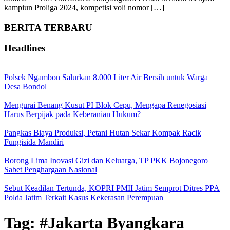
kampiun Proliga 2024, kompetisi voli nomor […]
BERITA TERBARU
Headlines
Polsek Ngambon Salurkan 8.000 Liter Air Bersih untuk Warga
Desa Bondol
Mengurai Benang Kusut PI Blok Cepu, Mengapa Renegosiasi
Harus Berpijak pada Keberanian Hukum?
Pangkas Biaya Produksi, Petani Hutan Sekar Kompak Racik
Fungisida Mandiri
Borong Lima Inovasi Gizi dan Keluarga, TP PKK Bojonegoro
Sabet Penghargaan Nasional
Sebut Keadilan Tertunda, KOPRI PMII Jatim Semprot Ditres PPA
Polda Jatim Terkait Kasus Kekerasan Perempuan
Tag:
#Jakarta Byangkara