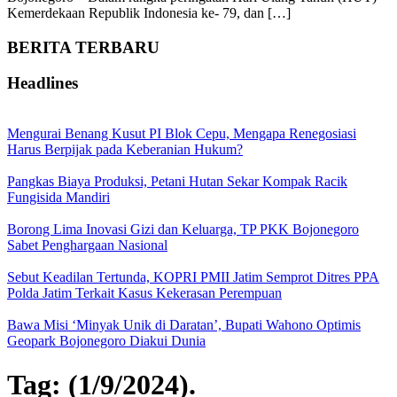
Kemerdekaan Republik Indonesia ke- 79, dan […]
BERITA TERBARU
Headlines
Mengurai Benang Kusut PI Blok Cepu, Mengapa Renegosiasi
Harus Berpijak pada Keberanian Hukum?
Pangkas Biaya Produksi, Petani Hutan Sekar Kompak Racik
Fungisida Mandiri
Borong Lima Inovasi Gizi dan Keluarga, TP PKK Bojonegoro
Sabet Penghargaan Nasional
Sebut Keadilan Tertunda, KOPRI PMII Jatim Semprot Ditres PPA
Polda Jatim Terkait Kasus Kekerasan Perempuan
Bawa Misi ‘Minyak Unik di Daratan’, Bupati Wahono Optimis
Geopark Bojonegoro Diakui Dunia
Tag:
(1/9/2024).