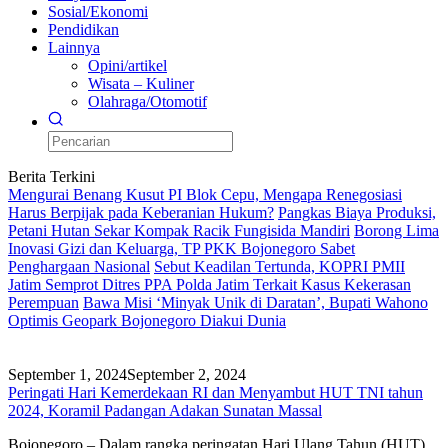
Sosial/Ekonomi
Pendidikan
Lainnya
Opini/artikel
Wisata – Kuliner
Olahraga/Otomotif
Berita Terkini
Mengurai Benang Kusut PI Blok Cepu, Mengapa Renegosiasi
Harus Berpijak pada Keberanian Hukum?
Pangkas Biaya Produksi,
Petani Hutan Sekar Kompak Racik Fungisida Mandiri
Borong Lima
Inovasi Gizi dan Keluarga, TP PKK Bojonegoro Sabet
Penghargaan Nasional
Sebut Keadilan Tertunda, KOPRI PMII
Jatim Semprot Ditres PPA Polda Jatim Terkait Kasus Kekerasan
Perempuan
Bawa Misi ‘Minyak Unik di Daratan’, Bupati Wahono
Optimis Geopark Bojonegoro Diakui Dunia
September 1, 2024
September 2, 2024
Peringati Hari Kemerdekaan RI dan Menyambut HUT TNI tahun
2024, Koramil Padangan Adakan Sunatan Massal
Bojonegoro – Dalam rangka peringatan Hari Ulang Tahun (HUT)